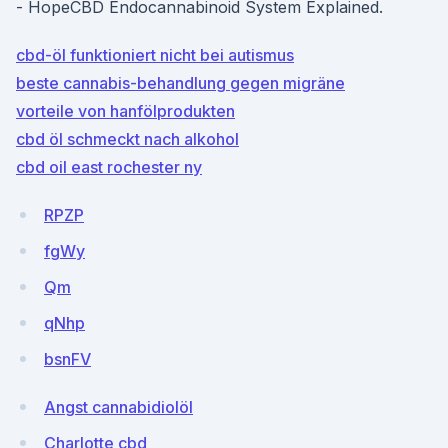
- HopeCBD Endocannabinoid System Explained.
cbd-öl funktioniert nicht bei autismus
beste cannabis-behandlung gegen migräne
vorteile von hanfölprodukten
cbd öl schmeckt nach alkohol
cbd oil east rochester ny
RPZP
fgWy
Qm
qNhp
bsnFV
Angst cannabidiolöl
Charlotte cbd