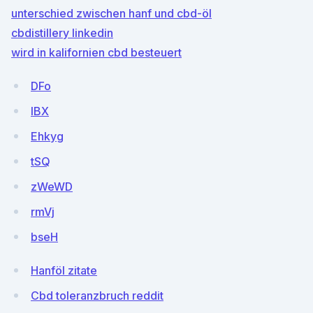
unterschied zwischen hanf und cbd-öl
cbdistillery linkedin
wird in kalifornien cbd besteuert
DFo
IBX
Ehkyg
tSQ
zWeWD
rmVj
bseH
Hanföl zitate
Cbd toleranzbruch reddit