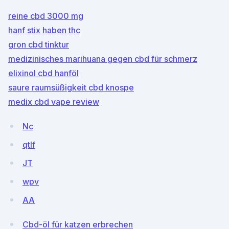
reine cbd 3000 mg
hanf stix haben thc
gron cbd tinktur
medizinisches marihuana gegen cbd für schmerz
elixinol cbd hanföl
saure raumsüßigkeit cbd knospe
medix cbd vape review
Nc
qtlf
JT
wpv
AA
Cbd-öl für katzen erbrechen