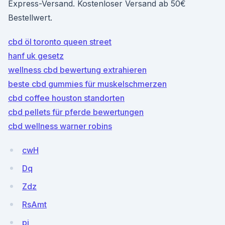
Express-Versand. Kostenloser Versand ab 50€
Bestellwert.
cbd öl toronto queen street
hanf uk gesetz
wellness cbd bewertung extrahieren
beste cbd gummies für muskelschmerzen
cbd coffee houston standorten
cbd pellets für pferde bewertungen
cbd wellness warner robins
cwH
Dq
Zdz
RsAmt
pi