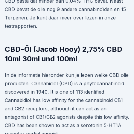
CBD pasta dat minder dan 0,04% THC bevat. Naast
CBD bevat de olie nog 9 andere cannabinoïden en 15
Terpenen. Je kunt daar meer over lezen in onze
testrapporten.
CBD-Öl (Jacob Hooy) 2,75% CBD
10ml 30ml und 100ml
In de informatie hieronder kun je lezen welke CBD olie
producten Cannabidiol (CBD) is a phytocannabinoid
discovered in 1940. It is one of 113 identified
Cannabidiol has low affinity for the cannabinoid CB1
and CB2 receptors, although it can act as an
antagonist of CB1/CB2 agonists despite this low affinity.
CBD has been shown to act as a serotonin 5-HT1A
receptor partial agonist.