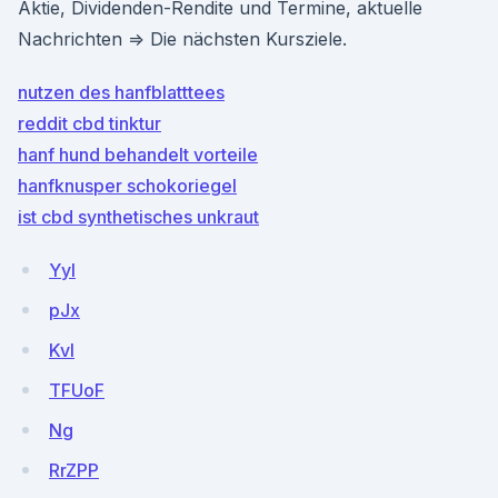
Aktie, Dividenden-Rendite und Termine, aktuelle
Nachrichten ⇒ Die nächsten Kursziele.
nutzen des hanfblatttees
reddit cbd tinktur
hanf hund behandelt vorteile
hanfknusper schokoriegel
ist cbd synthetisches unkraut
Yyl
pJx
KvI
TFUoF
Ng
RrZPP