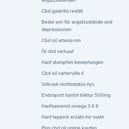
angstzuständen
Cbd gastritis reddit
Beste snri für angstzustände und
depressionen
Cbd oil artesia nm
Öl cbd verkauf
Hanf stumpfen bewertungen
Cbd oil carterville il
Unkraut rechtsstatus nyc
Endosport hanföl tinktur 500mg
Hanfsamenöl omega 3 6 9
Hanf teppich erzähl mir mehr
Plus cbd oil online kaufen