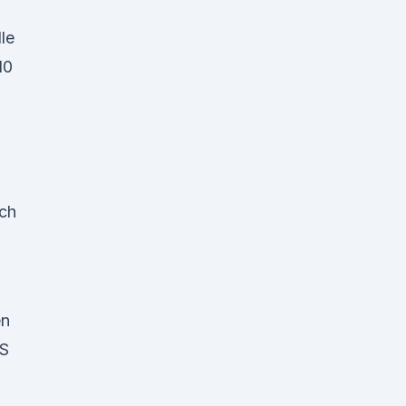
le
10
ich
en
US