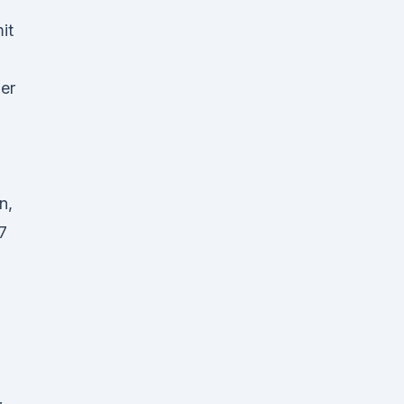
it
der
n,
7
.