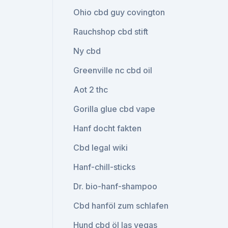
Ohio cbd guy covington
Rauchshop cbd stift
Ny cbd
Greenville nc cbd oil
Aot 2 thc
Gorilla glue cbd vape
Hanf docht fakten
Cbd legal wiki
Hanf-chill-sticks
Dr. bio-hanf-shampoo
Cbd hanföl zum schlafen
Hund cbd öl las vegas