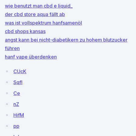
wie benutzt man cbd e liquid_
der cbd store aqua fällt ab
was ist vollspektrum hanfsamenöl
cbd shops kansas
angst kann bei nicht-diabetikern zu hohem blutzucker
führen
hanf vape überdenken
CUcK
Sqfl
Ce
nZ
HifM
pp