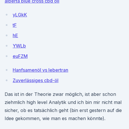
alberta blue cross cbd oil
yLGkK
tF
hE
YWLb
euFZM
Hanfsamenöl vs lebertran
Zuverlässiges cbd-öl
Das ist in der Theorie zwar möglich, ist aber schon
ziehmlich high level Analytik und ich bin mir nicht mal
sicher, ob es tatsächlich geht (bin erst gestern auf die
Idee gekommen, wie man es machen könnte).