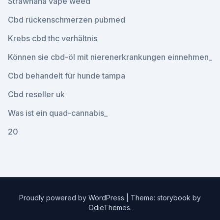
Strawnana vape weed
Cbd rückenschmerzen pubmed
Krebs cbd thc verhältnis
Können sie cbd-öl mit nierenerkrankungen einnehmen_
Cbd behandelt für hunde tampa
Cbd reseller uk
Was ist ein quad-cannabis_
20
Proudly powered by WordPress
|
Theme: storybook by
OdieThemes
.