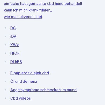
einfache hausgemachte cbd hund behandelt
kann ich mich krank fühlen_
wie man olivenöl jätet
DC
iDV
XWz
HfOF
DLhEB
E papieros olejek cbd
Öl und demenz
Angstsymptome schmecken im mund
Cbd videos