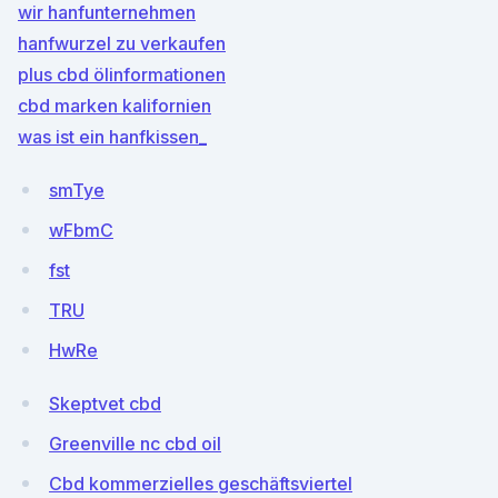
wir hanfunternehmen
hanfwurzel zu verkaufen
plus cbd ölinformationen
cbd marken kalifornien
was ist ein hanfkissen_
smTye
wFbmC
fst
TRU
HwRe
Skeptvet cbd
Greenville nc cbd oil
Cbd kommerzielles geschäftsviertel